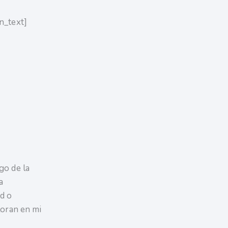
n_text]
o de la
a
d o
oran en mi