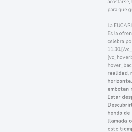
acostarse,
para que g
La EUCARIS
Es la ofren
celebra po
11.30.[/vc
[vc_hoverb
hover_bac
realidad,
horizonte
embotan nu
Estar desp
Descubrir
hondo de n
llamada c
este tiem