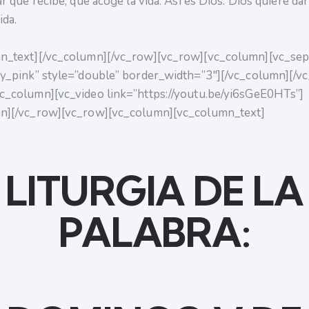
ar que recibe, que acoge la vida. Así es Dios. Dios quiere dar 
ida.
n_text][/vc_column][/vc_row][vc_row][vc_column][vc_sep
cy_pink” style=”double” border_width=”3″][/vc_column][/v
c_column][vc_video link=”https://youtu.be/yi6sGeE0HTs”]
mn][/vc_row][vc_row][vc_column][vc_column_text]
LITURGIA DE LA
PALABRA: