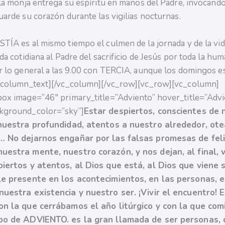
 la monja entrega su espíritu en manos del Padre, invocando
uarde su corazón durante las vigilias nocturnas.
TÍA es al mismo tiempo el culmen de la jornada y de la vida
da cotidiana al Padre del sacrificio de Jesús por toda la hum
r lo general a las 9.00 con TERCIA, aunque los domingos es
_column_text][/vc_column][/vc_row][vc_row][vc_column]
ox image=”46″ primary_title=”Adviento” hover_title=”Advi
kground_color=”sky”]
Estar despiertos, conscientes de 
 nuestra profundidad, atentos a nuestro alrededor, ot
… No dejarnos engañar por las falsas promesas de fel
estra mente, nuestro corazón, y nos dejan, al final, v
iertos y atentos, al Dios que está, al Dios que viene 
le presente en los acontecimientos, en las personas, 
uestra existencia y nuestro ser. ¡Vivir el encuentro! E
on la que cerrábamos el año litúrgico y con la que com
po de ADVIENTO. es la gran llamada de ser personas, 