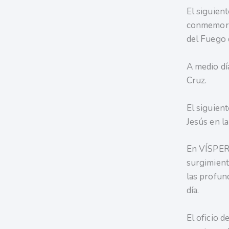
El siguien
conmemora 
del Fuego 
A medio dí
Cruz.
El siguien
Jesús en la
En VÍSPERA
surgimiento
las profun
día.
El oficio 