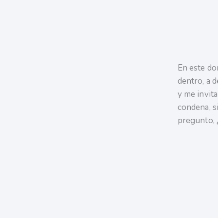
En este dom
dentro, a d
y me invita
condena, si
pregunto, 