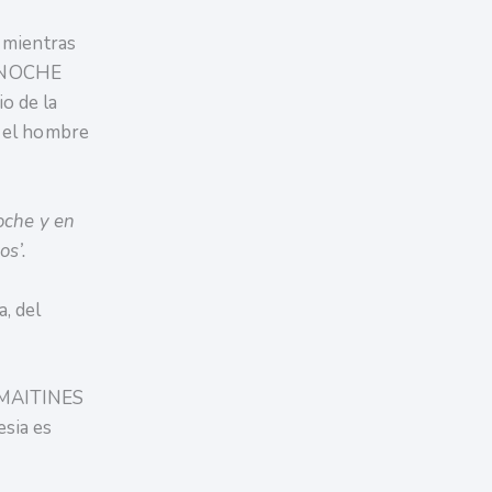
, mientras
A NOCHE
o de la
o el hombre
noche y en
os’.
, del
E MAITINES
esia es