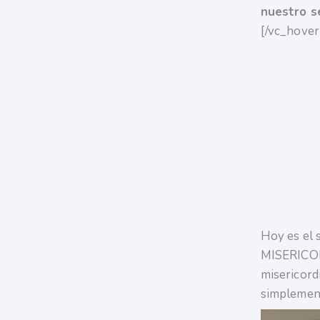
nuestro s
[/vc_hove
Hoy es el 
MISERICORD
misericord
simplement