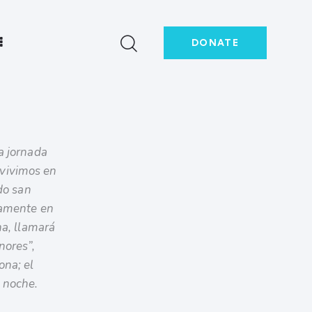
DONATE
]
la jornada
 vivimos en
ado san
olamente en
na, llamará
nores”,
ona; el
 noche.