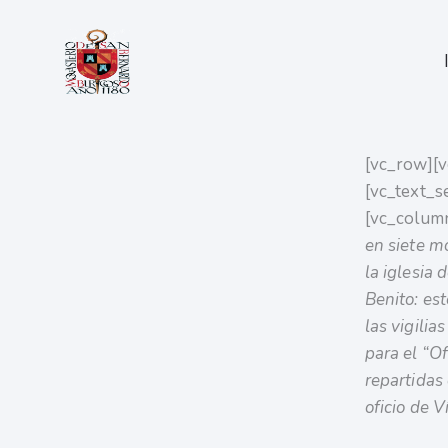
[vc_row][v
[vc_text_s
[vc_colum
en siete m
la iglesia 
Benito: es
las vigilia
para el “Of
repartidas 
oficio de 