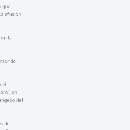
A que
la efusión
 en la
Amor de
 el
dre”, en
angelio del
es de