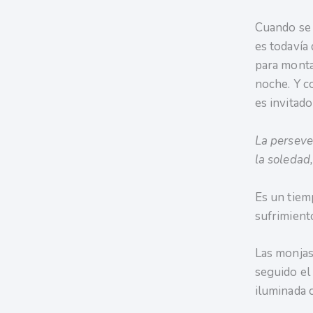
Cuando se l
es todavía
para monta
noche. Y co
es invitado
La persever
la soledad,
Es un tiem
sufrimiento
Las monjas
seguido el 
iluminada c