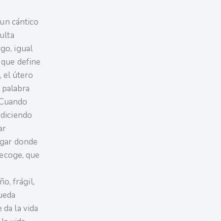
 un cántico
ulta
go, igual
 que define
, el útero
a palabra
. Cuando
 diciendo
ar
ugar donde
recoge, que
o, frágil,
ueda
 da la vida