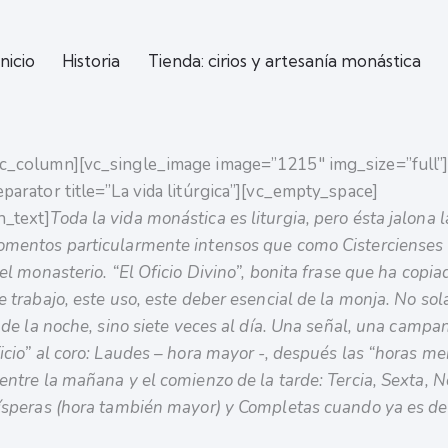
Inicio
Historia
Tienda: cirios y artesanía monástica
c_column][vc_single_image image=”1215″ img_size=”full”
eparator title=”La vida litúrgica”][vc_empty_space]
n_text]
Toda la vida monástica es liturgia, pero ésta jalona 
omentos particularmente intensos que como Cistercienses
del monasterio. “El Oficio Divino”, bonita frase que ha copi
te trabajo, este uso, este deber esencial de la monja. No s
s de la noche, sino siete veces al día. Una señal, una campa
icio” al coro: Laudes – hora mayor -, después las “horas me
entre la mañana y el comienzo de la tarde: Tercia, Sexta, N
Vísperas (hora también mayor) y Completas cuando ya es de