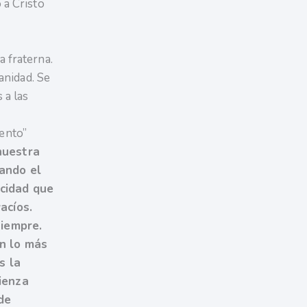
 a Cristo
 fraterna.
anidad. Se
 a las
ento”
nuestra
eando el
icidad que
acíos.
siempre.
en lo más
s la
ienza
de