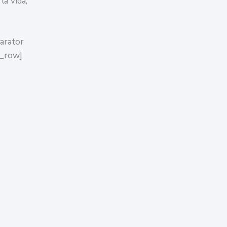
la vida,
arator
c_row]